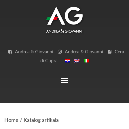
Skip
to
content
Andrea & Giovanni
Andrea & Giovanni
Cera
di Cupra
Toggle main menu visibilit
Home
/ Katalog artikala