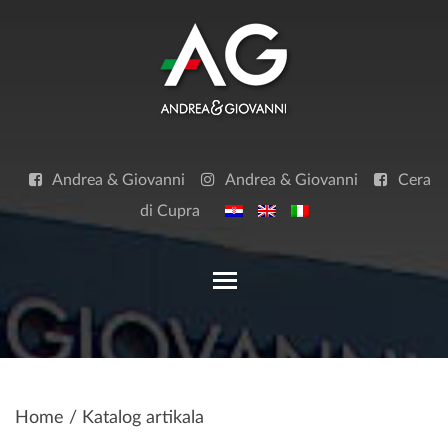
Skip
to
content
Andrea & Giovanni
Andrea & Giovanni
Cera
di Cupra
Toggle main menu visibilit
Home
/ Katalog artikala