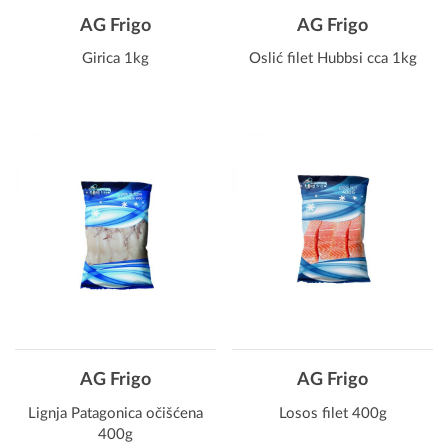
AG Frigo
AG Frigo
Girica 1kg
Oslić filet Hubbsi cca 1kg
AG Frigo
AG Frigo
Lignja Patagonica očišćena
Losos filet 400g
400g