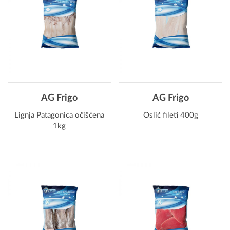
AG Frigo
AG Frigo
Lignja Patagonica očišćena
Oslić fileti 400g
1kg