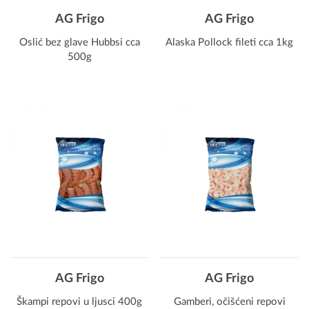
AG Frigo
AG Frigo
Oslić bez glave Hubbsi cca
Alaska Pollock fileti cca 1kg
500g
AG Frigo
AG Frigo
Škampi repovi u ljusci 400g
Gamberi, očišćeni repovi