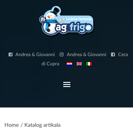
Skip
to
content
Andrea & Giovanni
Andrea & Giovanni
Cera
di Cupra
Toggle main menu visibilit
Home
/ Katalog artikala