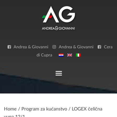
Skip
to
content
Andrea & Giovanni
Andrea & Giovanni
Cera
di Cupra
Toggle main menu visibilit
Home
/
Program za kućanstvo
/ LOGEX čelična