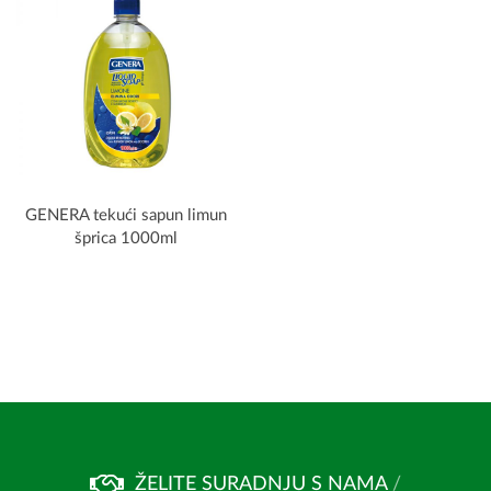
GENERA tekući sapun limun
šprica 1000ml
ŽELITE SURADNJU S NAMA
/