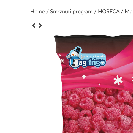
Home
/
Smrznuti program
/
HORECA
/ Mal