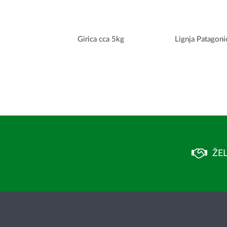
Girica cca 5kg
Lignja Patagoni
ŽEL