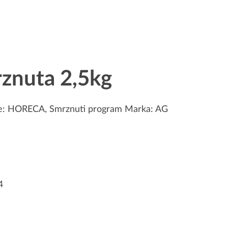
znuta 2,5kg
e:
HORECA
,
Smrznuti program
Marka:
AG
4