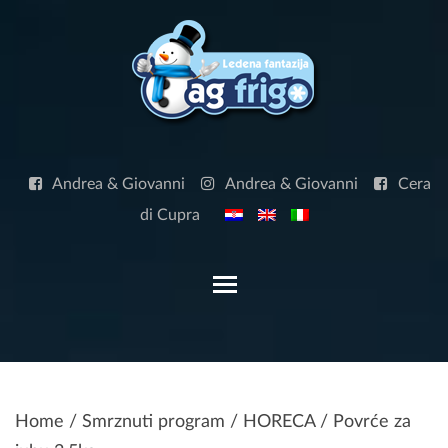
Skip
to
content
Andrea & Giovanni
Andrea & Giovanni
Cera
di Cupra
Toggle main menu visibilit
Home
/
Smrznuti program
/
HORECA
/ Povrće za