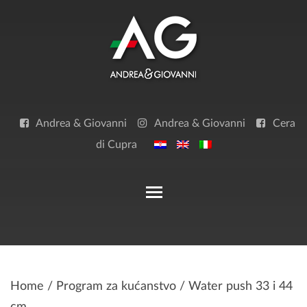
Skip
to
content
Andrea & Giovanni
Andrea & Giovanni
Cera
di Cupra
Toggle main menu visibilit
Home
/
Program za kućanstvo
/ Water push 33 i 44