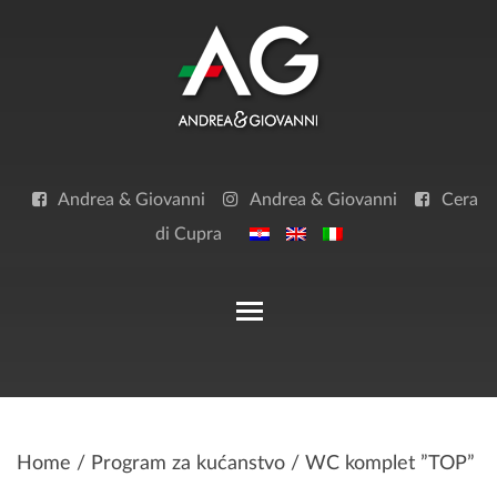
Skip
to
content
Andrea & Giovanni
Andrea & Giovanni
Cera
di Cupra
Toggle main menu visibilit
Home
/
Program za kućanstvo
/ WC komplet ”TOP”