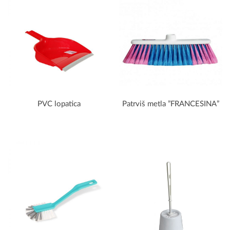
PVC lopatica
Patrviš metla ”FRANCESINA”