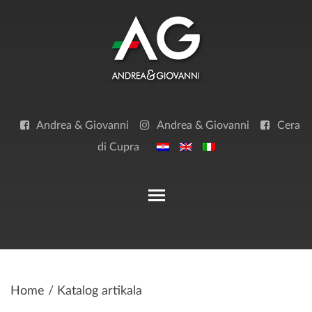
Skip
to
content
Andrea & Giovanni
Andrea & Giovanni
Cera
di Cupra
Toggle main menu visibilit
Home
/ Katalog artikala