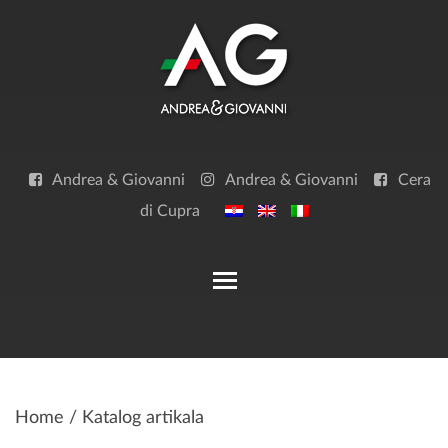
Skip
to
content
Andrea & Giovanni
Andrea & Giovanni
Cera
di Cupra
Toggle main menu visibilit
Home
/ Katalog artikala