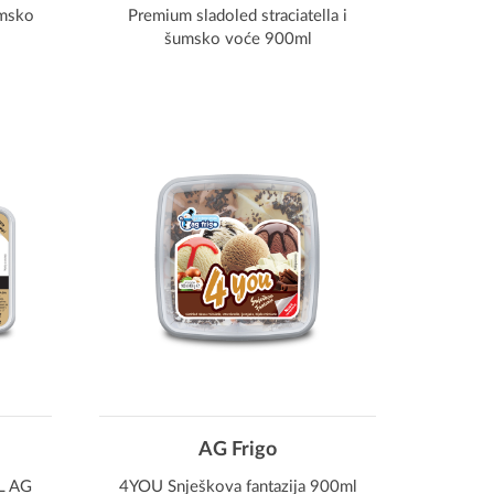
umsko
Premium sladoled straciatella i
šumsko voće 900ml
AG Frigo
1L AG
4YOU Snješkova fantazija 900ml