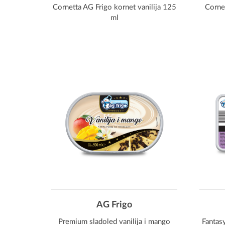
Cornetta AG Frigo kornet vanilija 125
Corne
ml
AG Frigo
Premium sladoled vanilija i mango
Fantasy