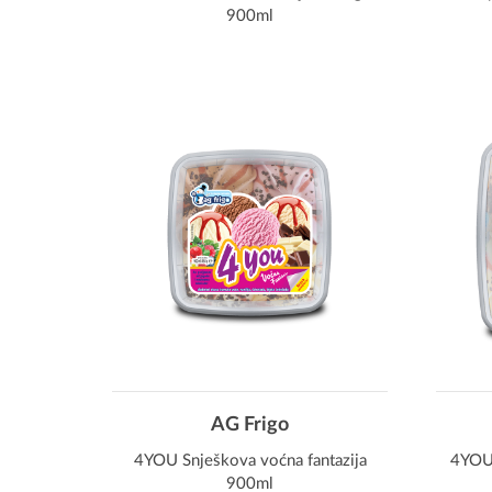
900ml
AG Frigo
4YOU Snješkova voćna fantazija
4YOU 
900ml