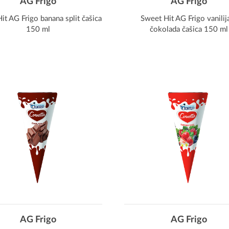
AG Frigo
AG Frigo
it AG Frigo banana split čašica
Sweet Hit AG Frigo vanilij
150 ml
čokolada čašica 150 ml
AG Frigo
AG Frigo