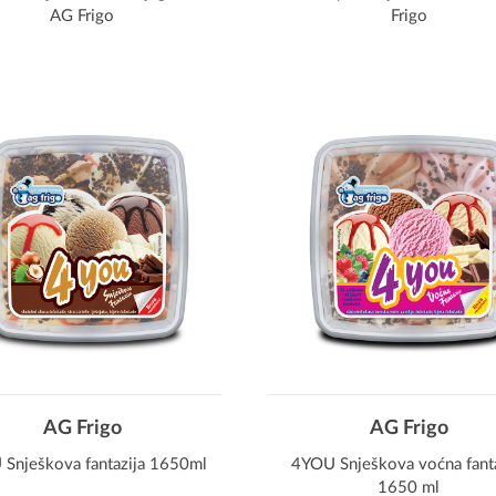
AG Frigo
Frigo
AG Frigo
AG Frigo
Snješkova fantazija 1650ml
4YOU Snješkova voćna fanta
1650 ml