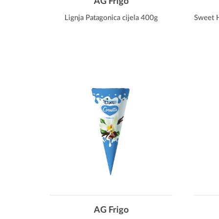
AG Frigo
Lignja Patagonica cijela 400g
Sweet H
AG Frigo