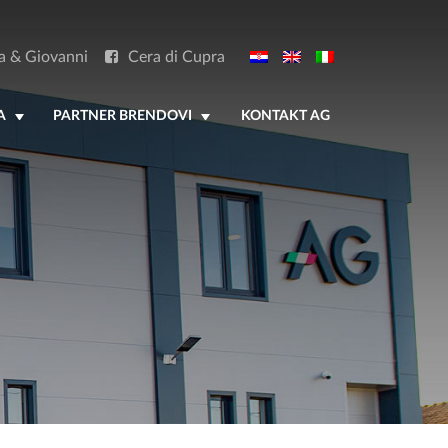
a & Giovanni
Cera di Cupra
A
PARTNER BRENDOVI
KONTAKT AG
+
+