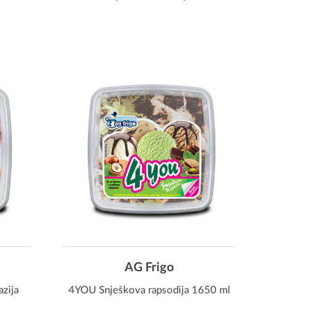
AG Frigo
zija
4YOU Snješkova rapsodija 1650 ml