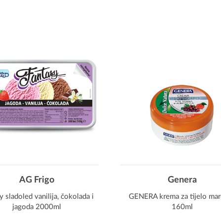
AG Frigo
Genera
y sladoled vanilija, čokolada i
GENERA krema za tijelo mar
jagoda 2000ml
160ml