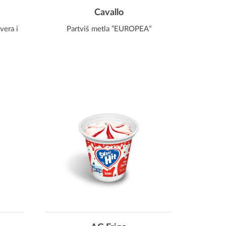
Cavallo
vera i
Partviš metla ”EUROPEA”