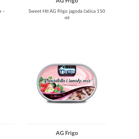
AG Frigo
a –
Sweet Hit AG Frigo jagoda čašica 150
ml
AG Frigo