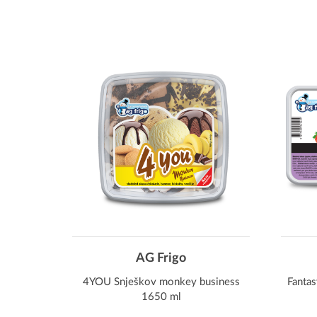
AG Frigo
4YOU Snješkov monkey business
Fantas
1650 ml